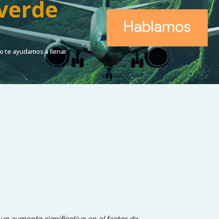
 verde
Hablamos
d
o te ayudamos a llenar